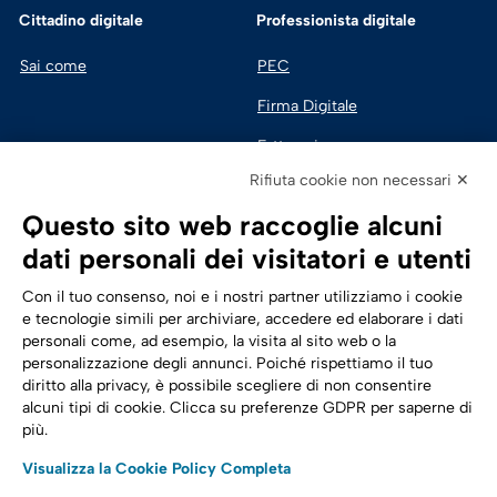
Cittadino digitale
Professionista digitale
Sai come
PEC
Firma Digitale
Fatturazione 
Elettronica
Rifiuta cookie non necessari ✕
SPID | Identità Digitale
Questo sito web raccoglie alcuni
Sicurezza Digitale
dati personali dei visitatori e utenti
Cloud
Con il tuo consenso, noi e i nostri partner utilizziamo i cookie
e tecnologie simili per archiviare, accedere ed elaborare i dati
personali come, ad esempio, la visita al sito web o la
Seguici su:
Trasformazione digitale
personalizzazione degli annunci. Poiché rispettiamo il tuo
diritto alla privacy, è possibile scegliere di non consentire
Energia
alcuni tipi di cookie. Clicca su preferenze GDPR per saperne di
più.
Telecomunicazioni
Visualizza la Cookie Policy Completa
Automotive