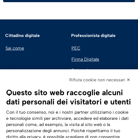
Cittadino digitale
Professionista digitale
Sai come
PEC
Firma Digitale
Fatturazione 
Elettronica
Rifiuta cookie non necessari ✕
SPID | Identità Digitale
Questo sito web raccoglie alcuni
Sicurezza Digitale
dati personali dei visitatori e utenti
Cloud
Con il tuo consenso, noi e i nostri partner utilizziamo i cookie
e tecnologie simili per archiviare, accedere ed elaborare i dati
personali come, ad esempio, la visita al sito web o la
Seguici su:
Trasformazione digitale
personalizzazione degli annunci. Poiché rispettiamo il tuo
diritto alla privacy, è possibile scegliere di non consentire