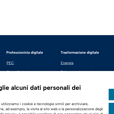
Professionista digitale
Trasformazione digitale
PEC
Energia
Firma Digitale
Telecomunicazioni
Fatturazione Elettronica
Automotive
ie alcuni dati personali dei
SPID | Identità Digitale
Sicurezza Digitale
 utilizziamo i cookie e tecnologie simili per archiviare,
Cloud
e, ad esempio, la visita al sito web o la personalizzazione degli