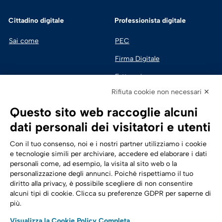
Cittadino digitale
Professionista digitale
Sai come
PEC
Firma Digitale
Fatturazione 
Elettronica
Rifiuta cookie non necessari ✕
SPID | Identità Digitale
Questo sito web raccoglie alcuni
Sicurezza Digitale
dati personali dei visitatori e utenti
Cloud
Con il tuo consenso, noi e i nostri partner utilizziamo i cookie
e tecnologie simili per archiviare, accedere ed elaborare i dati
personali come, ad esempio, la visita al sito web o la
Seguici su:
Trasformazione digitale
personalizzazione degli annunci. Poiché rispettiamo il tuo
diritto alla privacy, è possibile scegliere di non consentire
Energia
alcuni tipi di cookie. Clicca su preferenze GDPR per saperne di
più.
Telecomunicazioni
Visualizza la Cookie Policy Completa