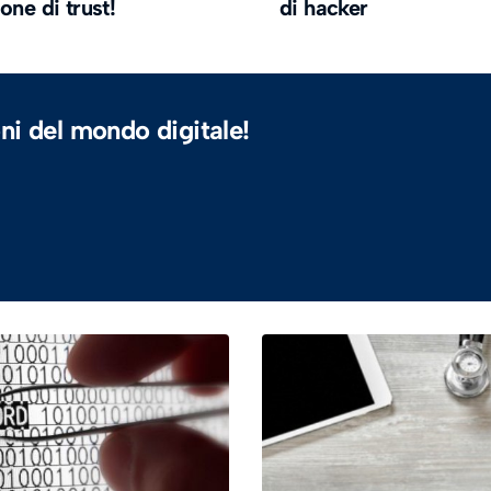
one di trust!
di hacker
ni del mondo digitale!