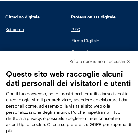
Cittadino digitale
Professionista digitale
Sai come
PEC
Firma Digitale
Fatturazione 
Elettronica
Rifiuta cookie non necessari ✕
SPID | Identità Digitale
Questo sito web raccoglie alcuni
Sicurezza Digitale
dati personali dei visitatori e utenti
Cloud
Con il tuo consenso, noi e i nostri partner utilizziamo i cookie
e tecnologie simili per archiviare, accedere ed elaborare i dati
personali come, ad esempio, la visita al sito web o la
Seguici su:
Trasformazione digitale
personalizzazione degli annunci. Poiché rispettiamo il tuo
diritto alla privacy, è possibile scegliere di non consentire
Energia
alcuni tipi di cookie. Clicca su preferenze GDPR per saperne di
più.
Telecomunicazioni