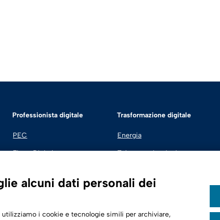
Professionista digitale
Trasformazione digitale
PEC
Energia
Firma Digitale
Telecomunicazioni
Fatturazione Elettronica
Automotive
ie alcuni dati personali dei
SPID | Identità Digitale
Sicurezza Digitale
 utilizziamo i cookie e tecnologie simili per archiviare,