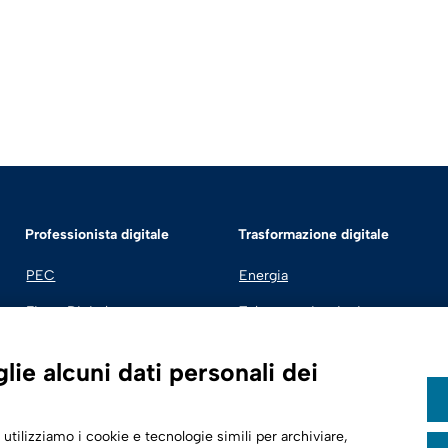
Professionista digitale
Trasformazione digitale
PEC
Energia
Firma Digitale
Telecomunicazioni
Fatturazione Elettronica
Automotive
ie alcuni dati personali dei
SPID | Identità Digitale
Sicurezza Digitale
 utilizziamo i cookie e tecnologie simili per archiviare,