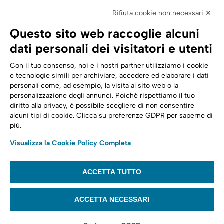
Elettronica
Rifiuta cookie non necessari ✕
SPID | Identità Digitale
Questo sito web raccoglie alcuni
Sicurezza Digitale
dati personali dei visitatori e utenti
Cloud
Con il tuo consenso, noi e i nostri partner utilizziamo i cookie
e tecnologie simili per archiviare, accedere ed elaborare i dati
personali come, ad esempio, la visita al sito web o la
Seguici su:
Trasformazione digitale
personalizzazione degli annunci. Poiché rispettiamo il tuo
diritto alla privacy, è possibile scegliere di non consentire
Energia
alcuni tipi di cookie. Clicca su preferenze GDPR per saperne di
più.
Telecomunicazioni
Visualizza la Cookie Policy Completa
Automotive
ACCETTA TUTTO
© 2022,
Tinexta Infocert S.p.A.
– P.IVA 07945211006 – Cap. Sociale €
22.117.536 – REA RM 1064345 – Sede legale: Piazzale Flaminio 1/B, 00196 –
ACCETTA NECESSARI
Roma