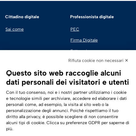
Cittadino digitale
Professionista digitale
Sai come
PEC
Firma Digitale
Fatturazione 
Elettronica
Rifiuta cookie non necessari ✕
SPID | Identità Digitale
Questo sito web raccoglie alcuni
Sicurezza Digitale
dati personali dei visitatori e utenti
Cloud
Con il tuo consenso, noi e i nostri partner utilizziamo i cookie
e tecnologie simili per archiviare, accedere ed elaborare i dati
personali come, ad esempio, la visita al sito web o la
Seguici su:
Trasformazione digitale
personalizzazione degli annunci. Poiché rispettiamo il tuo
diritto alla privacy, è possibile scegliere di non consentire
Energia
alcuni tipi di cookie. Clicca su preferenze GDPR per saperne di
più.
Telecomunicazioni