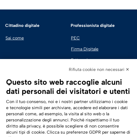
Cittadino digitale
Professionista digitale
Sai come
PEC
Firma Digitale
Fatturazione 
Elettronica
Rifiuta cookie non necessari ✕
SPID | Identità Digitale
Questo sito web raccoglie alcuni
Sicurezza Digitale
dati personali dei visitatori e utenti
Cloud
Con il tuo consenso, noi e i nostri partner utilizziamo i cookie
e tecnologie simili per archiviare, accedere ed elaborare i dati
personali come, ad esempio, la visita al sito web o la
Seguici su:
Trasformazione digitale
personalizzazione degli annunci. Poiché rispettiamo il tuo
diritto alla privacy, è possibile scegliere di non consentire
Energia
alcuni tipi di cookie. Clicca su preferenze GDPR per saperne di