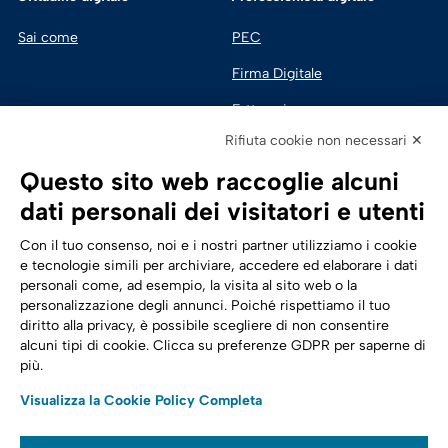
Sai come
PEC
Firma Digitale
Fatturazione 
Elettronica
Rifiuta cookie non necessari ✕
SPID | Identità Digitale
Questo sito web raccoglie alcuni
Sicurezza Digitale
dati personali dei visitatori e utenti
Cloud
Con il tuo consenso, noi e i nostri partner utilizziamo i cookie
e tecnologie simili per archiviare, accedere ed elaborare i dati
personali come, ad esempio, la visita al sito web o la
Seguici su:
Trasformazione digitale
personalizzazione degli annunci. Poiché rispettiamo il tuo
diritto alla privacy, è possibile scegliere di non consentire
Energia
alcuni tipi di cookie. Clicca su preferenze GDPR per saperne di
più.
Telecomunicazioni
Visualizza la Cookie Policy Completa
Automotive