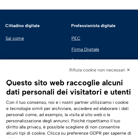
Cittadino digitale
Professionista digitale
Sai come
PEC
Firma Digitale
Fatturazione 
Elettronica
Rifiuta cookie non necessari ✕
SPID | Identità Digitale
Questo sito web raccoglie alcuni
Sicurezza Digitale
dati personali dei visitatori e utenti
Cloud
Con il tuo consenso, noi e i nostri partner utilizziamo i cookie
e tecnologie simili per archiviare, accedere ed elaborare i dati
personali come, ad esempio, la visita al sito web o la
Seguici su:
Trasformazione digitale
personalizzazione degli annunci. Poiché rispettiamo il tuo
diritto alla privacy, è possibile scegliere di non consentire
Energia
alcuni tipi di cookie. Clicca su preferenze GDPR per saperne di