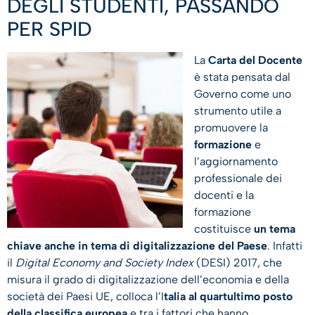
DEGLI STUDENTI, PASSANDO
PER SPID
La
Carta del Docente
è stata pensata dal
Governo come uno
strumento utile a
promuovere la
formazione
e
l’aggiornamento
professionale dei
docenti e la
formazione
costituisce
un tema
chiave anche in tema di digitalizzazione del Paese
. Infatti
il
Digital Economy and Society Index
(DESI) 2017, che
misura il grado di digitalizzazione dell’economia e della
società dei Paesi UE, colloca l’I
talia al quartultimo posto
della classifica europea
e tra i fattori che hanno