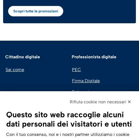
Scopri tutte le promozioni
Cittadino digitale
Professionista digitale
Sai come
PEC
Firma Digitale
Fatturazione 
Elettronica
Rifiuta cookie non necessari ✕
SPID | Identità Digitale
Questo sito web raccoglie alcuni
Sicurezza Digitale
dati personali dei visitatori e utenti
Cloud
Con il tuo consenso, noi e i nostri partner utilizziamo i cookie