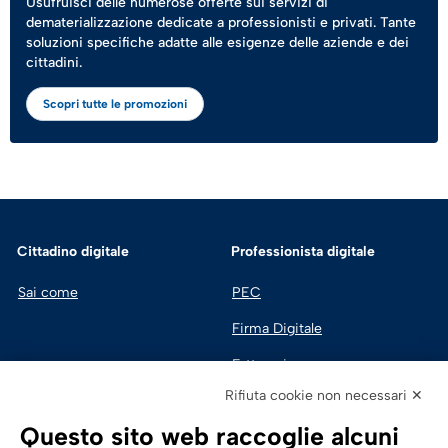
Usufruisci delle numerose offerte sui servizi di
dematerializzazione dedicate a professionisti e privati. Tante
soluzioni specifiche adatte alle esigenze delle aziende e dei
cittadini.
Scopri tutte le promozioni
Cittadino digitale
Professionista digitale
Sai come
PEC
Firma Digitale
Fatturazione 
Elettronica
Rifiuta cookie non necessari ✕
SPID | Identità Digitale
Questo sito web raccoglie alcuni