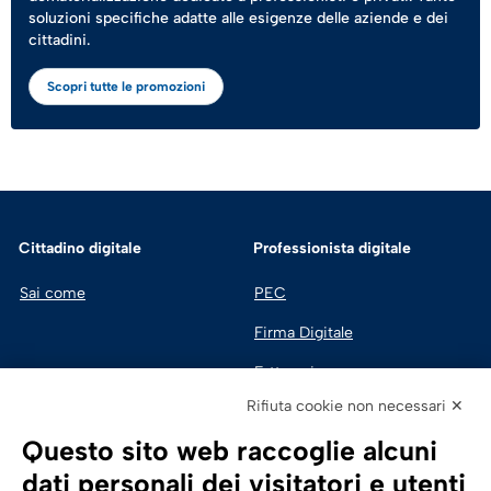
soluzioni specifiche adatte alle esigenze delle aziende e dei
cittadini.
Scopri tutte le promozioni
Cittadino digitale
Professionista digitale
Sai come
PEC
Firma Digitale
Fatturazione 
Elettronica
Rifiuta cookie non necessari ✕
SPID | Identità Digitale
Questo sito web raccoglie alcuni
Sicurezza Digitale
dati personali dei visitatori e utenti