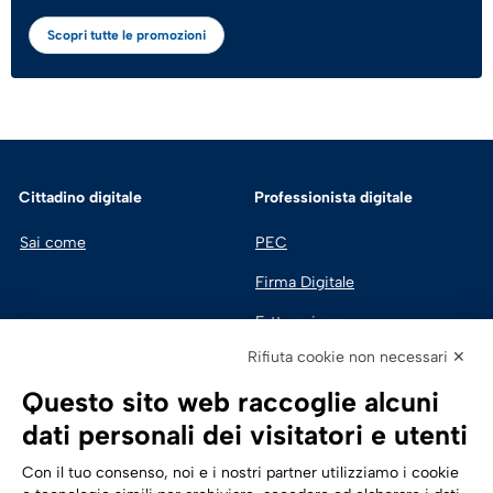
Scopri tutte le promozioni
Cittadino digitale
Professionista digitale
Sai come
PEC
Firma Digitale
Fatturazione 
Elettronica
Rifiuta cookie non necessari ✕
SPID | Identità Digitale
Questo sito web raccoglie alcuni
Sicurezza Digitale
dati personali dei visitatori e utenti
Cloud
Con il tuo consenso, noi e i nostri partner utilizziamo i cookie