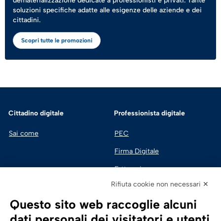
dematerializzazione dedicate a professionisti e privati. Tante
soluzioni specifiche adatte alle esigenze delle aziende e dei
cittadini.
Scopri tutte le promozioni
Cittadino digitale
Professionista digitale
Sai come
PEC
Firma Digitale
Fatturazione 
Elettronica
Rifiuta cookie non necessari ✕
SPID | Identità Digitale
Questo sito web raccoglie alcuni
Sicurezza Digitale
dati personali dei visitatori e utenti