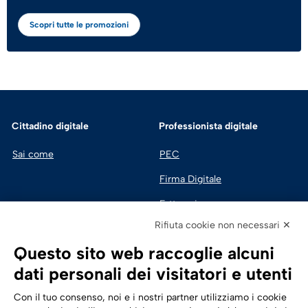
Scopri tutte le promozioni
Cittadino digitale
Professionista digitale
Sai come
PEC
Firma Digitale
Fatturazione 
Elettronica
Rifiuta cookie non necessari ✕
SPID | Identità Digitale
Questo sito web raccoglie alcuni
Sicurezza Digitale
dati personali dei visitatori e utenti
Cloud
Con il tuo consenso, noi e i nostri partner utilizziamo i cookie