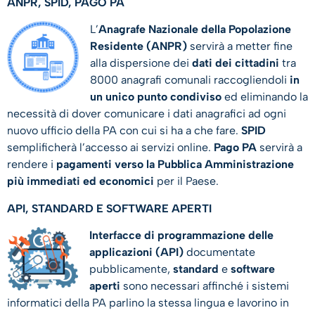
ANPR, SPID, PAGO PA
L’
Anagrafe Nazionale della Popolazione
Residente (ANPR)
servirà a metter fine
alla dispersione dei
dati dei cittadini
tra
8000 anagrafi comunali raccogliendoli
in
un unico punto condiviso
ed eliminando la
necessità di dover comunicare i dati anagrafici ad ogni
nuovo ufficio della PA con cui si ha a che fare.
SPID
semplificherà l’accesso ai servizi online.
Pago PA
servirà a
rendere i
pagamenti verso la Pubblica Amministrazione
più immediati ed economici
per il Paese.
API, STANDARD E SOFTWARE APERTI
Interfacce di programmazione delle
applicazioni (API)
documentate
pubblicamente,
standard
e
software
aperti
sono necessari affinché i sistemi
informatici della PA parlino la stessa lingua e lavorino in