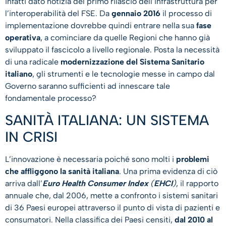
infatti dato notizia del primo rilascio dell’infrastruttura per
l’interoperabilità del FSE. Da
gennaio 2016
il processo di
implementazione dovrebbe quindi entrare nella sua
fase
operativa
, a cominciare da quelle Regioni che hanno già
sviluppato il fascicolo a livello regionale. Posta la necessità
di una radicale
modernizzazione del Sistema Sanitario
italiano
, gli strumenti e le tecnologie messe in campo dal
Governo saranno sufficienti ad innescare tale
fondamentale processo?
SANITÀ ITALIANA: UN SISTEMA
IN CRISI
L’innovazione è necessaria poiché sono molti i
problemi
che affliggono la sanità italiana
. Una prima evidenza di ciò
arriva dall’
Euro Health Consumer Index
(
EHCI
)
, il rapporto
annuale che, dal 2006, mette a confronto i sistemi sanitari
di 36 Paesi europei attraverso il punto di vista di pazienti e
consumatori. Nella classifica dei Paesi censiti,
dal 2010 al