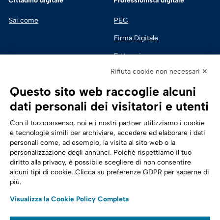
Cittadino digitale
Professionista digitale
Sai come
PEC
Firma Digitale
Fatturazione 
Elettronica
Rifiuta cookie non necessari ✕
SPID | Identità Digitale
Questo sito web raccoglie alcuni
Sicurezza Digitale
dati personali dei visitatori e utenti
Cloud
Con il tuo consenso, noi e i nostri partner utilizziamo i cookie
e tecnologie simili per archiviare, accedere ed elaborare i dati
personali come, ad esempio, la visita al sito web o la
Seguici su:
Trasformazione digitale
personalizzazione degli annunci. Poiché rispettiamo il tuo
diritto alla privacy, è possibile scegliere di non consentire
Energia
alcuni tipi di cookie. Clicca su preferenze GDPR per saperne di
più.
Telecomunicazioni
Visualizza la Cookie Policy Completa
Automotive