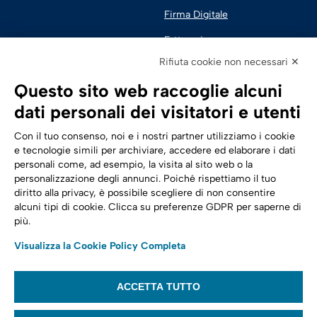
Firma Digitale
Fatturazione 
Elettronica
Rifiuta cookie non necessari ✕
SPID | Identità Digitale
Questo sito web raccoglie alcuni
Sicurezza Digitale
dati personali dei visitatori e utenti
Cloud
Con il tuo consenso, noi e i nostri partner utilizziamo i cookie
e tecnologie simili per archiviare, accedere ed elaborare i dati
personali come, ad esempio, la visita al sito web o la
Seguici su:
Trasformazione digitale
personalizzazione degli annunci. Poiché rispettiamo il tuo
diritto alla privacy, è possibile scegliere di non consentire
Energia
alcuni tipi di cookie. Clicca su preferenze GDPR per saperne di
più.
Telecomunicazioni
Visualizza la Cookie Policy Completa
Automotive
ACCETTA TUTTO
© 2022,
Tinexta Infocert S.p.A.
– P.IVA 07945211006 – Cap. Sociale €