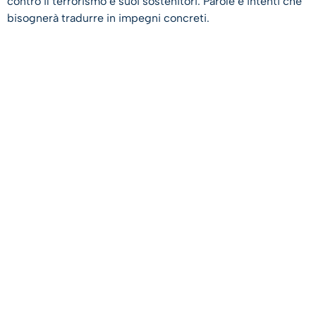
contro il terrorismo e suoi sostenitori. Parole e intenti che
bisognerà tradurre in impegni concreti.