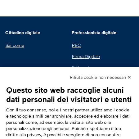
Cittadino digitale
Professionista digitale
Sai come
PEC
Firma Digitale
Fatturazione 
Elettronica
Rifiuta cookie non necessari ✕
SPID | Identità Digitale
Questo sito web raccoglie alcuni
Sicurezza Digitale
dati personali dei visitatori e utenti
Cloud
Con il tuo consenso, noi e i nostri partner utilizziamo i cookie
e tecnologie simili per archiviare, accedere ed elaborare i dati
personali come, ad esempio, la visita al sito web o la
Seguici su:
Trasformazione digitale
personalizzazione degli annunci. Poiché rispettiamo il tuo
diritto alla privacy, è possibile scegliere di non consentire
Energia