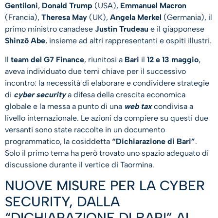
Gentiloni
,
Donald Trump
(USA),
Emmanuel Macron
(Francia),
Theresa May
(UK),
Angela Merkel
(Germania), il
primo ministro canadese
Justin Trudeau
e il giapponese
Shinzō Abe
, insieme ad altri rappresentanti e ospiti illustri.
Il
team del
G7 Finance
, riunitosi a
Bari
il
12 e 13 maggio
,
aveva individuato due temi chiave per il successivo
incontro: la necessità di elaborare e condividere strategie
di
cyber security
a difesa della crescita economica
globale e la messa a punto di una
web tax
condivisa a
livello internazionale. Le azioni da compiere su questi due
versanti sono state raccolte in un documento
programmatico, la cosiddetta
“Dichiarazione di Bari”
.
Solo il primo tema ha però trovato uno spazio adeguato di
discussione durante il vertice di Taormina.
NUOVE MISURE PER LA CYBER
SECURITY, DALLA
“DICHIARAZIONE DI BARI” AL