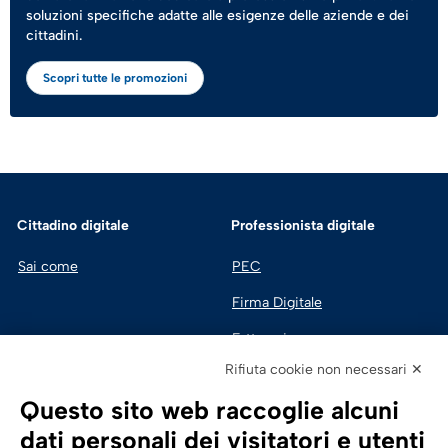
soluzioni specifiche adatte alle esigenze delle aziende e dei
cittadini.
Scopri tutte le promozioni
Cittadino digitale
Professionista digitale
Sai come
PEC
Firma Digitale
Fatturazione 
Elettronica
Rifiuta cookie non necessari ✕
SPID | Identità Digitale
Questo sito web raccoglie alcuni
Sicurezza Digitale
dati personali dei visitatori e utenti