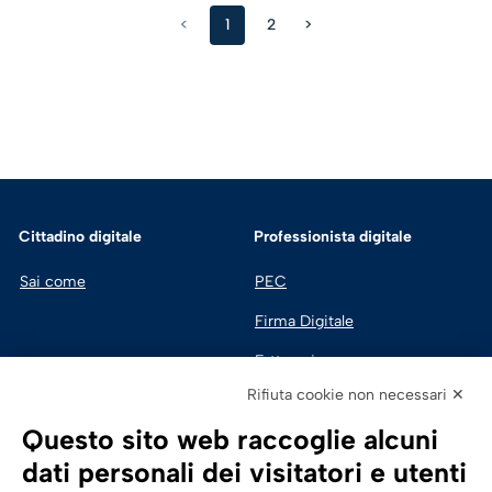
<
1
2
>
Cittadino digitale
Professionista digitale
Sai come
PEC
Firma Digitale
Fatturazione 
Elettronica
Rifiuta cookie non necessari ✕
SPID | Identità Digitale
Questo sito web raccoglie alcuni
Sicurezza Digitale
dati personali dei visitatori e utenti