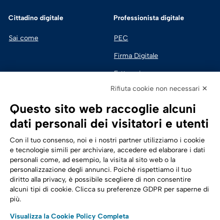
Cittadino digitale
Professionista digitale
Sai come
PEC
Firma Digitale
Fatturazione 
Elettronica
Rifiuta cookie non necessari ✕
SPID | Identità Digitale
Questo sito web raccoglie alcuni
Sicurezza Digitale
dati personali dei visitatori e utenti
Cloud
Con il tuo consenso, noi e i nostri partner utilizziamo i cookie
e tecnologie simili per archiviare, accedere ed elaborare i dati
personali come, ad esempio, la visita al sito web o la
Seguici su:
Trasformazione digitale
personalizzazione degli annunci. Poiché rispettiamo il tuo
diritto alla privacy, è possibile scegliere di non consentire
Energia
alcuni tipi di cookie. Clicca su preferenze GDPR per saperne di
più.
Telecomunicazioni
Visualizza la Cookie Policy Completa
Automotive