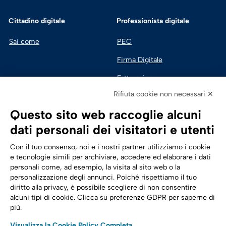
Cittadino digitale
Professionista digitale
Sai come
PEC
Firma Digitale
Fatturazione 
Elettronica
Rifiuta cookie non necessari ✕
SPID | Identità Digitale
Questo sito web raccoglie alcuni
Sicurezza Digitale
dati personali dei visitatori e utenti
Cloud
Con il tuo consenso, noi e i nostri partner utilizziamo i cookie
e tecnologie simili per archiviare, accedere ed elaborare i dati
personali come, ad esempio, la visita al sito web o la
Seguici su:
Trasformazione digitale
personalizzazione degli annunci. Poiché rispettiamo il tuo
diritto alla privacy, è possibile scegliere di non consentire
Energia
alcuni tipi di cookie. Clicca su preferenze GDPR per saperne di
più.
Telecomunicazioni
Visualizza la Cookie Policy Completa