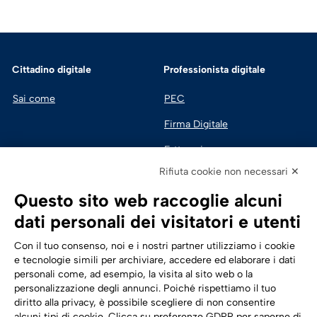
Cittadino digitale
Professionista digitale
Sai come
PEC
Firma Digitale
Fatturazione 
Elettronica
Rifiuta cookie non necessari ✕
SPID | Identità Digitale
Questo sito web raccoglie alcuni
Sicurezza Digitale
dati personali dei visitatori e utenti
Cloud
Con il tuo consenso, noi e i nostri partner utilizziamo i cookie
e tecnologie simili per archiviare, accedere ed elaborare i dati
personali come, ad esempio, la visita al sito web o la
Seguici su:
Trasformazione digitale
personalizzazione degli annunci. Poiché rispettiamo il tuo
diritto alla privacy, è possibile scegliere di non consentire
Energia
alcuni tipi di cookie. Clicca su preferenze GDPR per saperne di