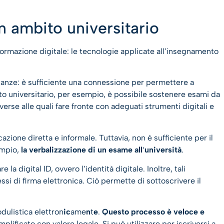
in ambito universitario
sformazione digitale: le tecnologie applicate all’insegnamento
tanze: è sufficiente una connessione per permettere a
ito universitario, per esempio, è possibile sostenere esami da
se alle quali fare fronte con adeguati strumenti digitali e
zione diretta e informale. Tuttavia, non è sufficiente per il
empio,
la verbalizzazione di un esame all
‘
università
.
la digital ID, ovvero l’identità digitale. Inoltre, tali
si di firma elettronica. Ciò permette di sottoscrivere il
dulistica elettron
ic
ame
n
t
e
.
Questo processo è veloce e
lificato con valore legale. Si può utilizzare per iscriversi a