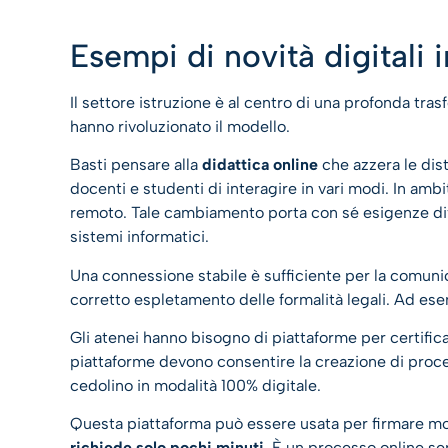
Esempi di novità digitali 
Il settore istruzione è al centro di una profonda tra
hanno rivoluzionato il modello.
Basti pensare alla
didattica online
che azzera le dis
docenti e studenti di interagire in vari modi. In amb
remoto. Tale cambiamento porta con sé esigenze diver
sistemi informatici.
Una connessione stabile è sufficiente per la comunica
corretto espletamento delle formalità legali. Ad es
Gli atenei hanno bisogno di piattaforme per certificare 
piattaforme devono consentire la creazione di proces
cedolino in modalità 100% digitale.
Questa piattaforma può essere usata per firmare mo
richiede solo pochi minuti.
È un processo online semp