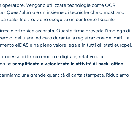
i un operatore. Vengono utilizzate tecnologie come OCR
on
. Quest’ultimo è un insieme di tecniche che dimostrano
ca reale. Inoltre, viene eseguito un
c
onfronto
f
ac
c
i
ale.
firma elettronica avanzata. Questa firma prevede l’impiego di
 di cellulare indicato durante la registrazione dei dati. La
ento eIDAS e ha pieno valore legale in tutti gli stati europei.
processo di firma remoto e digitale, relativo alla
eneo ha
semplificato e velocizzato le attività di back-office
.
sparmiamo una grande quantità di carta stampata. Riduciamo