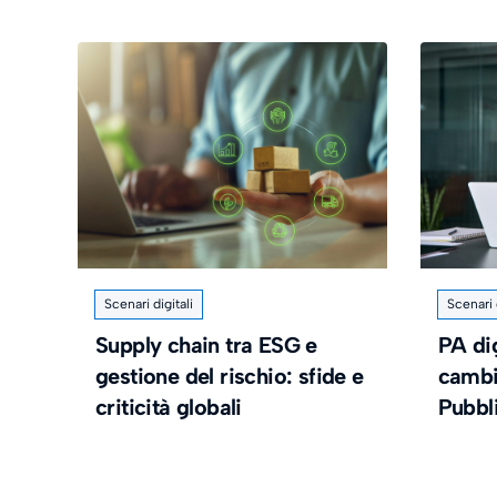
Scenari digitali
Scenari d
Supply chain tra ESG e
PA di
gestione del rischio: sfide e
cambi
criticità globali
Pubbl