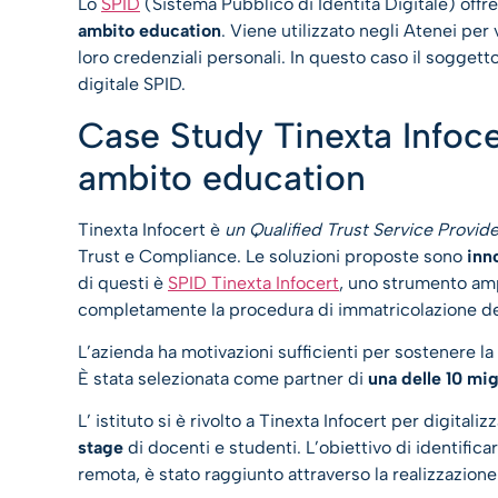
Lo
SPID
(Sistema Pubblico di Identità Digitale) offr
ambito education
. Viene utilizzato negli Atenei per 
loro credenziali personali. In questo caso il soggetto
digitale SPID.
Case Study Tinexta Infocer
ambito education
Tinexta Infocert è
un Qualified Trust Service Provide
Trust e Compliance. Le soluzioni proposte sono
inn
di questi è
SPID Tinexta Infocert
, uno strumento ampi
completamente la procedura di immatricolazione de
L’azienda ha motivazioni sufficienti per sostenere la 
È stata selezionata come partner di
una delle 10 mig
L’ istituto si è rivolto a Tinexta Infocert per digitali
stage
di docenti e studenti. L’obiettivo di identifi
remota, è stato raggiunto attraverso la realizzazion