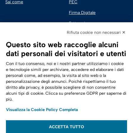
Sai come
PEC
Firma Digitale
Fatturazione 
Elettronica
Rifiuta cookie non necessari ✕
SPID | Identità Digitale
Questo sito web raccoglie alcuni
Sicurezza Digitale
dati personali dei visitatori e utenti
Cloud
Con il tuo consenso, noi e i nostri partner utilizziamo i cookie
e tecnologie simili per archiviare, accedere ed elaborare i dati
personali come, ad esempio, la visita al sito web o la
Seguici su:
Trasformazione digitale
personalizzazione degli annunci. Poiché rispettiamo il tuo
diritto alla privacy, è possibile scegliere di non consentire
Energia
alcuni tipi di cookie. Clicca su preferenze GDPR per saperne di
più.
Telecomunicazioni
Visualizza la Cookie Policy Completa
Automotive
ACCETTA TUTTO