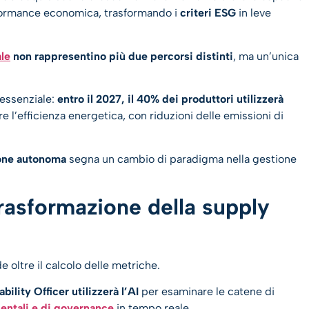
erformance economica, trasformando i
criteri ESG
in leve
ale
non rappresentino più due percorsi distinti
, ma un’unica
 essenziale:
entro il 2027, il 40% dei produttori utilizzerà
e l’efficienza energetica, con riduzioni delle emissioni di
ione autonoma
segna un cambio di paradigma nella gestione
rasformazione della supply
e oltre il calcolo delle metriche.
bility Officer utilizzerà l’AI
per esaminare le catene di
bientali e di governance
in tempo reale.