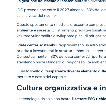
La gestione del rischio di sostenibilità
sta diventand
IDC prevede che entro il 2027 almeno il 30% dei casi d
su analytics del rischio.
Questo spostamento riflette la crescente complessi
ambiente e società
. Gli strumenti predittivi basati 
valutare vulnerabilità e sviluppare piani di mitigazion
I
data center sostenibili
rappresentano un altro ambit
priorità a investimenti in strutture modulari, server e
Contestualmente, l’80% dei data center AI riporter
stabilendo nuovi standard di responsabilità ambient
Questo livello di
trasparenza diventa elemento diffe
mercato e costo del capitale.
Cultura organizzativa e 
La tecnologia da sola non basta:
il fattore ESG rich