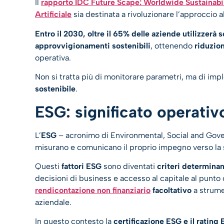
Il
rapporto IDC Future Scape: Worldwide Sustainabi
Artificiale
sia destinata a rivoluzionare l’approccio a
Entro il 2030, oltre il 65% delle aziende utilizzerà
approvvigionamenti sostenibili
, ottenendo
riduzio
operativa.
Non si tratta più di monitorare parametri, ma di im
sostenibile
.
ESG: significato operativ
L’
ESG
– acronimo di Environmental, Social and Gove
misurano e comunicano il proprio impegno verso la s
Questi
fattori ESG
sono diventati
criteri determinan
decisioni di business e accesso al capitale al punto 
rendicontazione non finanziario
facoltativo
a strume
aziendale.
In questo contesto la
certificazione ESG e il rating