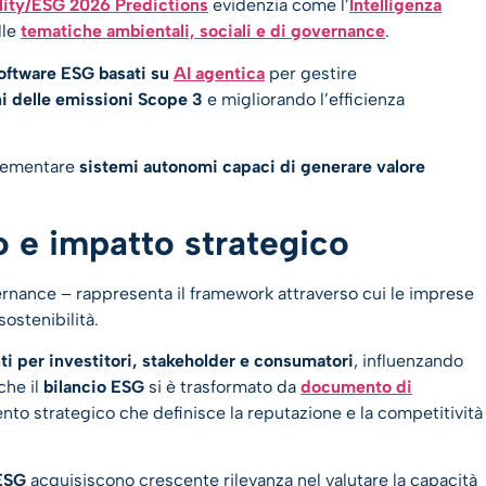
lity/ESG 2026 Predictions
evidenzia come l’
Intelligenza
lle
tematiche ambientali, sociali e di governance
.
 software ESG basati su
AI agentica
per gestire
ni delle emissioni Scope 3
e migliorando l’efficienza
plementare
sistemi autonomi capaci di generare valore
o e impatto strategico
rnance – rappresenta il framework attraverso cui le imprese
ostenibilità.
ti per investitori, stakeholder e consumatori
, influenzando
che il
bilancio ESG
si è trasformato da
documento di
nto strategico che definisce la reputazione e la competitività
 ESG
acquisiscono crescente rilevanza nel valutare la capacità