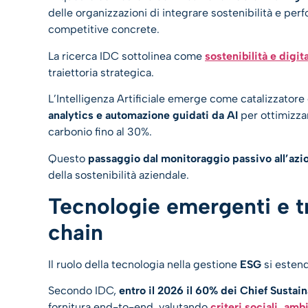
delle organizzazioni di integrare sostenibilità e p
competitive concrete.
La ricerca IDC sottolinea come
sostenibilità e digit
traiettoria strategica.
L’Intelligenza Artificiale emerge come catalizzatore
analytics e automazione guidati da AI
per ottimizzar
carbonio fino al 30%.
Questo
passaggio dal monitoraggio passivo all’az
della sostenibilità aziendale.
Tecnologie emergenti e t
chain
Il ruolo della tecnologia nella gestione
ESG
si estend
Secondo IDC,
entro il 2026 il 60% dei Chief Sustaina
fornitura end-to-end, valutando
criteri sociali, am