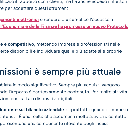
ficato il rapporto con i clienti, ma ha anche acceso i riflettori
re per accettare questi strumenti.
amenti elettronici
e rendere più semplice l’accesso a
ll’Economia e delle Finanze ha promosso un nuovo Protocollo
te e competitivo
, mettendo imprese e professionisti nelle
erte disponibili e individuare quelle più adatte alle proprie
issioni è sempre più attuale
mbiate in modo significativo. Sempre più acquisti vengono
ndo l’importo è particolarmente contenuto. Per molte attività
oni con carta o dispositivi digitali.
ncidere sul bilancio aziendale
, soprattutto quando il numero
contenuti. È una realtà che accomuna molte attività a contatto
 rappresentano una componente rilevante degli incassi