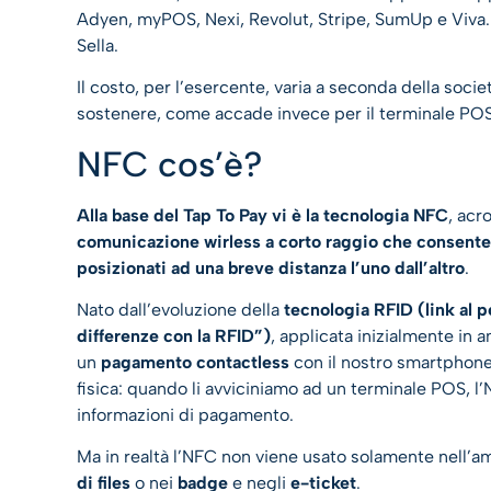
Adyen, myPOS, Nexi, Revolut, Stripe, SumUp e Viva. A
Sella.
Il costo, per l’esercente, varia a seconda della socie
sostenere, come accade invece per il terminale POS,
NFC cos’è?
Alla base del Tap To Pay vi è la tecnologia NFC
, acr
comunicazione wirless a corto raggio che consente l
posizionati ad una breve distanza l’uno dall’altro
.
Nato dall’evoluzione della
tecnologia RFID (link al p
differenze con la RFID”)
, applicata inizialmente in 
un
pagamento contactless
con il nostro smartphon
fisica: quando li avviciniamo ad un terminale POS, l
informazioni di pagamento.
Ma in realtà l’NFC non viene usato solamente nell’a
di files
o nei
badge
e negli
e-ticket
.