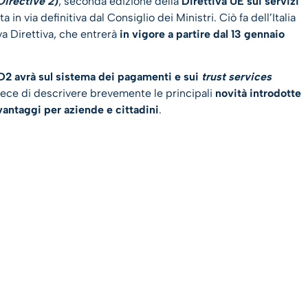
irective 2
)
, seconda edizione della
Direttiva UE sui servizi
a in via definitiva dal Consiglio dei Ministri. Ciò fa dell’Italia
va Direttiva, che entrerà
in vigore a partire dal 13 gennaio
SD2 avrà sul sistema dei pagamenti e sui
trust services
vece di descrivere brevemente le principali
novità introdotte
i vantaggi per aziende e cittadini
.