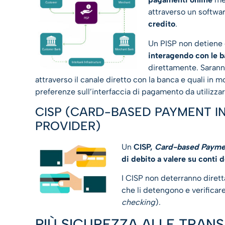
attraverso un softwar
credito
.
Un PISP non detiene 
interagendo con le 
direttamente. Saranno
attraverso il canale diretto con la banca e quali in 
preferenze sull’interfaccia di pagamento da utilizzar
CISP (CARD-BASED PAYMENT I
PROVIDER)
Un
CISP,
Card-based Paymen
di debito a valere su conti d
I CISP non deterranno diretta
che li detengono e verificare
checking
).
PIÙ SICUREZZA ALLE TRAN