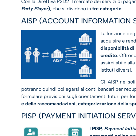
Con la Direttiva PSD2 il mercato dei servizi di paga
Party Player
)
, che si dividono in
tre categorie
.
AISP (ACCOUNT INFORMATION 
La funzione deg
acquisire e rende
disponibilità di
credito
. Offron
assimilabile all
istituti diversi.
Gli AISP, nei sol
potranno quindi collegarsi ai conti bancari per recup
formulare previsioni sugli orientamenti futuri per fo
e delle raccomandazioni
,
categorizzazione della sp
PISP (PAYMENT INITIATION SER
I
PISP,
Payment Initia
pagamenti online
met