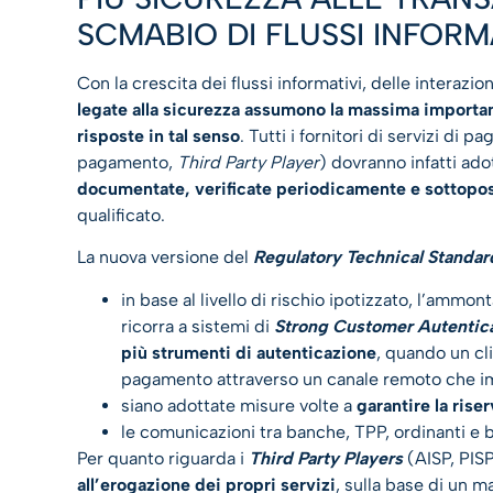
SCMABIO DI FLUSSI INFORM
Con la crescita dei flussi informativi, delle interazio
legate alla sicurezza assumono la massima importan
risposte in tal senso
. Tutti i fornitori di servizi di 
pagamento,
Third Party Player
) dovranno infatti ad
documentate, verificate periodicamente e sottopos
qualificato.
La nuova versione del
Regulatory Technical Standar
in base al livello di rischio ipotizzato, l’ammont
ricorra a sistemi di
Strong Customer Autentic
più strumenti di autenticazione
, quando un cl
pagamento attraverso un canale remoto che imp
siano adottate misure volte a
garantire
la rise
le comunicazioni tra banche, TPP, ordinanti e b
Per quanto riguarda i
Third Party Players
(AISP, PISP
all’erogazione dei propri servizi
, sulla base di un m