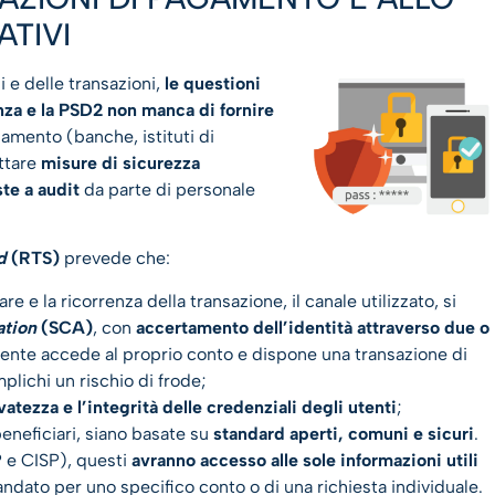
ATIVI
ni e delle transazioni,
le questioni
za e la PSD2 non manca di fornire
pagamento (banche, istituti di
ottare
misure di sicurezza
te a audit
da parte di personale
d
(RTS)
prevede che:
are e la ricorrenza della transazione, il canale utilizzato, si
ation
(SCA)
, con
accertamento dell’identità attraverso due o
iente accede al proprio conto e dispone una transazione di
lichi un rischio di frode;
rvatezza e l’integrità delle credenziali degli utenti
;
eneficiari, siano basate su
standard aperti, comuni e sicuri
.
 e CISP), questi
avranno accesso alle sole informazioni utili
andato per uno specifico conto o di una richiesta individuale.