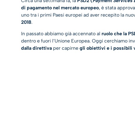
Circa una settimana fa, la
PSD2 (
Payment Services D
di pagamento nel mercato europeo
, è stata approvat
uno tra i primi Paesi europei ad aver recepito la nuo
2018
.
In passato abbiamo già accennato al
ruolo che la P
dentro e fuori l’Unione Europea. Oggi cerchiamo in
dalla direttiva
per capirne
gli obiettivi e i possibil