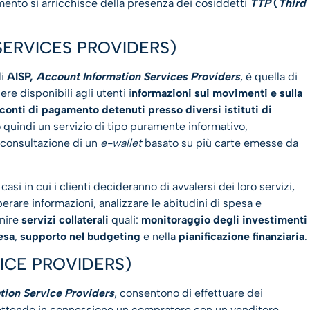
mento si arricchisce della presenza dei cosiddetti
TTP
(
Third
SERVICES PROVIDERS)
li
AISP,
Account Information Services Providers
, è quella di
re disponibili agli utenti i
nformazioni sui movimenti e sulla
 conti di pagamento detenuti presso diversi istituti di
o quindi un servizio di tipo puramente informativo,
a consultazione di un
e-wallet
basato su più carte emesse da
i casi in cui i clienti decideranno di avvalersi dei loro servizi,
erare informazioni, analizzare le abitudini di spesa e
rnire
servizi collaterali
quali:
monitoraggio degli investimenti
esa
,
supporto nel budgeting
e nella
pianificazione finanziaria
.
VICE PROVIDERS)
tion Service Providers
, consentono di effettuare dei
tendo in connessione un compratore con un venditore