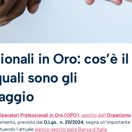
onali in Oro: cos’è il
ali sono gli
laggio
Operatori Professionali in Oro (OPO)
, gestito dall’
Organismo
mento, previsto dal
D.Lgs. n. 211/2024
, segna un’importante
ituendo l’attuale
elenco gestito dalla Banca d’Italia
.