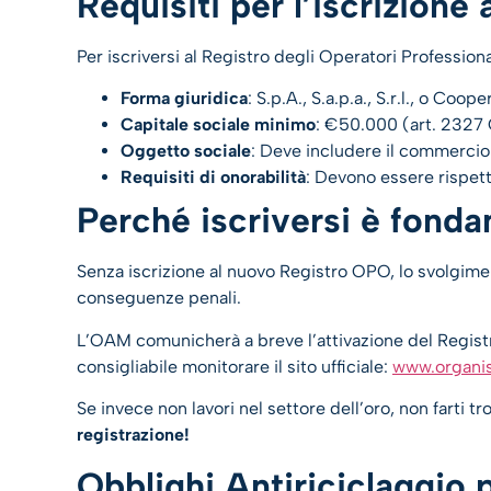
Requisiti per l’iscrizione
Per iscriversi al Registro degli Operatori Profession
Forma giuridica
: S.p.A., S.a.p.a., S.r.l., o Coope
Capitale sociale minimo
: €50.000 (art. 2327 
Oggetto sociale
: Deve includere il commercio
Requisiti di onorabilità
: Devono essere rispett
Perché iscriversi è fond
Senza iscrizione al nuovo Registro OPO, lo svolgimen
conseguenze penali.
L’OAM comunicherà a breve l’attivazione del Registro 
consigliabile monitorare il sito ufficiale:
www.organi
Se invece non lavori nel settore dell’oro, non farti 
registrazione!
Obblighi Antiriciclaggio p