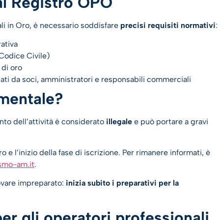
 al Registro OPO
ali in Oro, è necessario soddisfare
precisi requisiti normativi
:
rativa
Codice Civile)
 di oro
ati da soci, amministratori e responsabili commerciali
amentale?
to dell’attività è considerato
illegale
e può portare a gravi
e l’inizio della fase di iscrizione. Per rimanere informati, è
smo-am.it
.
trovare impreparato:
inizia subito i preparativi per la
er gli operatori professionali