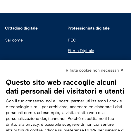
Cittadino digitale
Professionista digitale
Sai come
PEC
Firma Digitale
Fatturazione 
Elettronica
Rifiuta cookie non necessari ✕
SPID | Identità Digitale
Questo sito web raccoglie alcuni
Sicurezza Digitale
dati personali dei visitatori e utenti
Cloud
Con il tuo consenso, noi e i nostri partner utilizziamo i cookie
e tecnologie simili per archiviare, accedere ed elaborare i dati
personali come, ad esempio, la visita al sito web o la
Seguici su:
Trasformazione digitale
personalizzazione degli annunci. Poiché rispettiamo il tuo
diritto alla privacy, è possibile scegliere di non consentire
Energia
alcuni tipi di cookie. Clicca su preferenze GDPR per saperne di