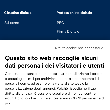
Cittadino digitale
Professionista digitale
Sai come
PEC
Firma Digitale
Fatturazione 
Elettronica
Rifiuta cookie non necessari ✕
SPID | Identità Digitale
Questo sito web raccoglie alcuni
Sicurezza Digitale
dati personali dei visitatori e utenti
Cloud
Con il tuo consenso, noi e i nostri partner utilizziamo i cookie
e tecnologie simili per archiviare, accedere ed elaborare i dati
personali come, ad esempio, la visita al sito web o la
Seguici su:
Trasformazione digitale
personalizzazione degli annunci. Poiché rispettiamo il tuo
diritto alla privacy, è possibile scegliere di non consentire
Energia
alcuni tipi di cookie. Clicca su preferenze GDPR per saperne di
più.
Telecomunicazioni