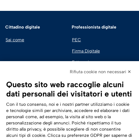
Cittadino digitale
Professionista digitale
Sai come
PEC
Firma Digitale
Fatturazione 
Elettronica
Rifiuta cookie non necessari ✕
SPID | Identità Digitale
Questo sito web raccoglie alcuni
Sicurezza Digitale
dati personali dei visitatori e utenti
Cloud
Con il tuo consenso, noi e i nostri partner utilizziamo i cookie
e tecnologie simili per archiviare, accedere ed elaborare i dati
personali come, ad esempio, la visita al sito web o la
Seguici su:
Trasformazione digitale
personalizzazione degli annunci. Poiché rispettiamo il tuo
diritto alla privacy, è possibile scegliere di non consentire
Energia
alcuni tipi di cookie. Clicca su preferenze GDPR per saperne di