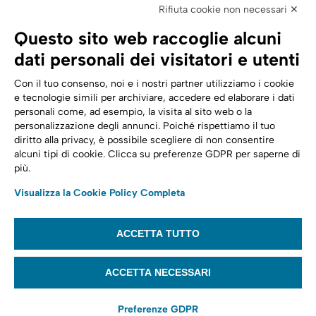
Elettronica
Rifiuta cookie non necessari ✕
SPID | Identità Digitale
Questo sito web raccoglie alcuni
Sicurezza Digitale
dati personali dei visitatori e utenti
Cloud
Con il tuo consenso, noi e i nostri partner utilizziamo i cookie
e tecnologie simili per archiviare, accedere ed elaborare i dati
personali come, ad esempio, la visita al sito web o la
Seguici su:
Trasformazione digitale
personalizzazione degli annunci. Poiché rispettiamo il tuo
diritto alla privacy, è possibile scegliere di non consentire
Energia
alcuni tipi di cookie. Clicca su preferenze GDPR per saperne di
più.
Telecomunicazioni
Visualizza la Cookie Policy Completa
Automotive
ACCETTA TUTTO
© 2022,
Tinexta Infocert S.p.A.
– P.IVA 07945211006 – Cap. Sociale €
22.117.536 – REA RM 1064345 – Sede legale: Piazzale Flaminio 1/B, 00196 –
ACCETTA NECESSARI
Roma
Preferenze GDPR
Website privacy policy
Cookie policy
Privacy notice