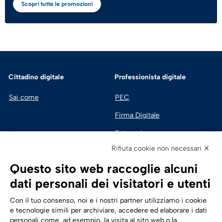
Scopri tutte le promozioni
Cittadino digitale
Professionista digitale
Sai come
PEC
Firma Digitale
Fatturazione 
Elettronica
Rifiuta cookie non necessari ✕
SPID | Identità Digitale
Questo sito web raccoglie alcuni
Sicurezza Digitale
dati personali dei visitatori e utenti
Cloud
Con il tuo consenso, noi e i nostri partner utilizziamo i cookie
e tecnologie simili per archiviare, accedere ed elaborare i dati
personali come, ad esempio, la visita al sito web o la