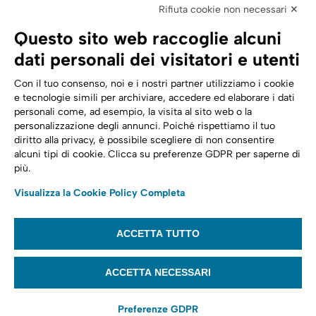
Elettronica
Rifiuta cookie non necessari ✕
SPID | Identità Digitale
Questo sito web raccoglie alcuni
Sicurezza Digitale
dati personali dei visitatori e utenti
Cloud
Con il tuo consenso, noi e i nostri partner utilizziamo i cookie
e tecnologie simili per archiviare, accedere ed elaborare i dati
personali come, ad esempio, la visita al sito web o la
Seguici su:
Trasformazione digitale
personalizzazione degli annunci. Poiché rispettiamo il tuo
diritto alla privacy, è possibile scegliere di non consentire
Energia
alcuni tipi di cookie. Clicca su preferenze GDPR per saperne di
più.
Telecomunicazioni
Visualizza la Cookie Policy Completa
Automotive
ACCETTA TUTTO
© 2022,
Tinexta Infocert S.p.A.
– P.IVA 07945211006 – Cap. Sociale €
22.117.536 – REA RM 1064345 – Sede legale: Piazzale Flaminio 1/B, 00196 –
ACCETTA NECESSARI
Roma
Preferenze GDPR
Website privacy policy
Cookie policy
Privacy notice