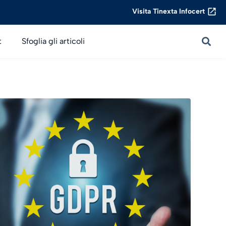
Visita Tinexta Infocert
t
Sfoglia gli articoli