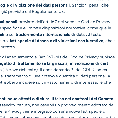
logie di violazione dei dati personali
. Sanzioni penali che
e già previste dal Regolamento UE.
ni penali
previste dall’art. 167 del vecchio Codice Privacy
ne specifiche e limitate disposizioni normative, come quelle
ili
e sul
trasferimento internazionale di dati
. Al testo
e poi
fattispecie di danno e di violazioni non lucrative
, che si
profitto
o di adeguamento all’art. 167-bis del Codice Privacy punisce
getto di trattamento su larga scala, in violazione di certi
to (là dove richiesto). Il considerando 91 del GDPR indica
al trattamento di una notevole quantità di dati personali a
potrebbero incidere su un vasto numero di interessati e che
hiunque attesti o dichiari il falso nei confronti del Garante
ssendovi tenuto, non osservi un provvedimento adottato dal
ella Privacy viene integrato con una nuova fattispecie di
, “chiunque intenzionalmente cagiona un’interruzione o turba