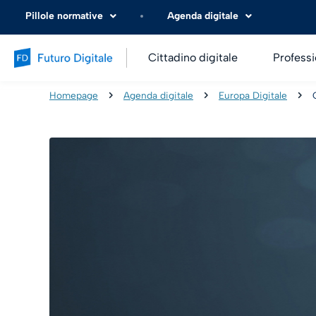
Pillole normative
Agenda digitale
Cittadino digitale
Professi
Homepage
Agenda digitale
Europa Digitale