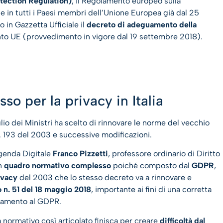
tection Regulation)
, il Regolamento europeo sulla
 in tutti i Paesi membri dell’Unione Europea già dal 25
o in Gazzetta Ufficiale il
decreto di adeguamento della
nto UE (provvedimento in vigore dal 19 settembre 2018).
o per la privacy in Italia
lio dei Ministri ha scelto di rinnovare le norme del vecchio
n. 193 del 2003 e successive modificazioni.
genda Digitale
Franco Pizzetti
, professore ordinario di Diritto
un
quadro normativo complesso
poiché composto dal
GDPR
,
ivacy
del 2003 che lo stesso decreto va a rinnovare e
o n. 51 del 18 maggio 2018
, importante ai fini di una corretta
guamento al GDPR.
 normativo così articolato finisca per creare
difficoltà dal