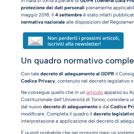
In Italia si torna a parlare di
GDPR (General Data Pro
protezione dei dati personali
pienamente applicabile
maggio 2018. Il
4 settembre
è stato infatti pubblicat
normativa nazionale
alle disposizioni del Regolame
Un quadro normativo compless
Con tale
decreto di adeguamento al GDPR
il Consig
Codice Privacy
, contenuto nel decreto legislativo 
Ne consegue quello che in un
articolo
apparso su A
Costituzionale dell’Università di Torino, considera 
dal nuovo
decreto di adeguamento
e dal
Codice Pr
modificare. Completa il quadro il
decreto legislativ
interpretazione e applicazione del decreto di ade
È quindi probabile che nei prossimi mesi un sistema