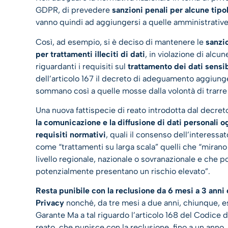
GDPR, di prevedere
sanzioni penali per alcune tipo
vanno quindi ad aggiungersi a quelle amministrativ
Così, ad esempio, si è deciso di mantenere le
sanzio
per trattamenti illeciti di dati
, in violazione di alcu
riguardanti i requisiti sul
trattamento dei dati sensib
dell’articolo 167 il decreto di adeguamento aggiung
sommano così a quelle mosse dalla volontà di trarre 
Una nuova fattispecie di reato introdotta dal decret
la comunicazione e la diffusione di dati personali og
requisiti normativi
, quali il consenso dell’interessa
come “trattamenti su larga scala” quelli che “mirano 
livello regionale, nazionale o sovranazionale e che 
potenzialmente presentano un rischio elevato”.
Resta
punibile con la reclusione da 6 mesi a 3 anni c
Privacy
nonché, da tre mesi a due anni, chiunque, e
Garante Ma a tal riguardo l’articolo 168 del Codice d
reato, che punisce con la reclusione, fino a un anno