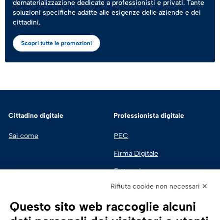
dematerializzazione dedicate a professionisti e privati. Tante
soluzioni specifiche adatte alle esigenze delle aziende e dei
cittadini.
Scopri tutte le promozioni
Cittadino digitale
Professionista digitale
Sai come
PEC
Firma Digitale
Fatturazione 
Elettronica
Rifiuta cookie non necessari ✕
SPID | Identità Digitale
Questo sito web raccoglie alcuni
Sicurezza Digitale