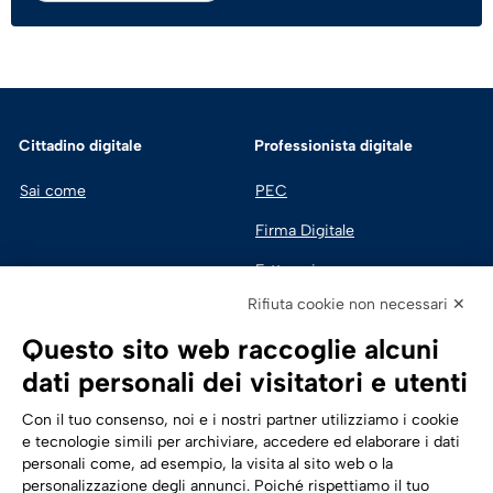
Cittadino digitale
Professionista digitale
Sai come
PEC
Firma Digitale
Fatturazione 
Elettronica
Rifiuta cookie non necessari ✕
SPID | Identità Digitale
Questo sito web raccoglie alcuni
Sicurezza Digitale
dati personali dei visitatori e utenti
Cloud
Con il tuo consenso, noi e i nostri partner utilizziamo i cookie
e tecnologie simili per archiviare, accedere ed elaborare i dati
personali come, ad esempio, la visita al sito web o la
Seguici su:
Trasformazione digitale
personalizzazione degli annunci. Poiché rispettiamo il tuo