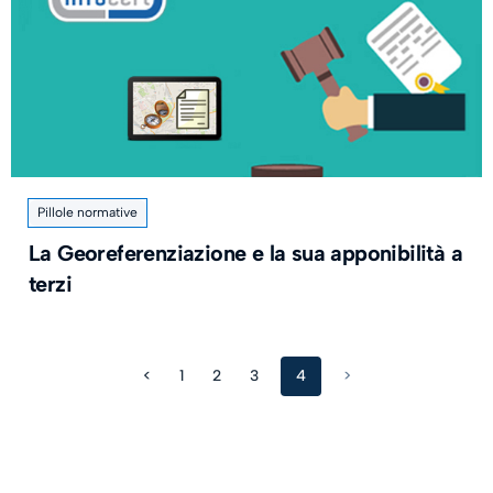
Pillole normative
La Georeferenziazione e la sua apponibilità a
terzi
<
1
2
3
4
>