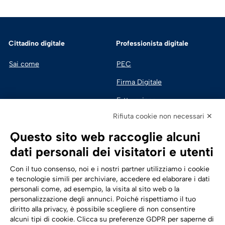
Cittadino digitale
Professionista digitale
Sai come
PEC
Firma Digitale
Fatturazione 
Elettronica
Rifiuta cookie non necessari ✕
SPID | Identità Digitale
Questo sito web raccoglie alcuni
Sicurezza Digitale
dati personali dei visitatori e utenti
Cloud
Con il tuo consenso, noi e i nostri partner utilizziamo i cookie
e tecnologie simili per archiviare, accedere ed elaborare i dati
personali come, ad esempio, la visita al sito web o la
Seguici su:
Trasformazione digitale
personalizzazione degli annunci. Poiché rispettiamo il tuo
diritto alla privacy, è possibile scegliere di non consentire
Energia
alcuni tipi di cookie. Clicca su preferenze GDPR per saperne di