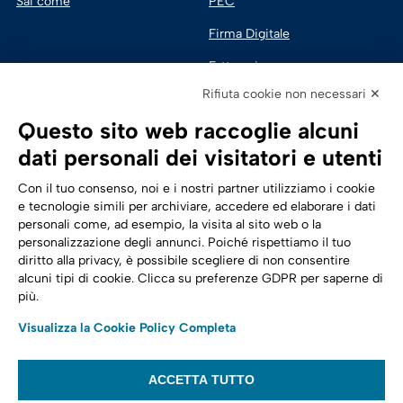
Sai come
PEC
Firma Digitale
Fatturazione 
Elettronica
Rifiuta cookie non necessari ✕
SPID | Identità Digitale
Questo sito web raccoglie alcuni
Sicurezza Digitale
dati personali dei visitatori e utenti
Cloud
Con il tuo consenso, noi e i nostri partner utilizziamo i cookie
e tecnologie simili per archiviare, accedere ed elaborare i dati
personali come, ad esempio, la visita al sito web o la
Seguici su:
Trasformazione digitale
personalizzazione degli annunci. Poiché rispettiamo il tuo
diritto alla privacy, è possibile scegliere di non consentire
Energia
alcuni tipi di cookie. Clicca su preferenze GDPR per saperne di
più.
Telecomunicazioni
Visualizza la Cookie Policy Completa
Automotive
ACCETTA TUTTO