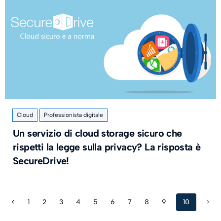
Cloud
Professionista digitale
Un servizio di cloud storage sicuro che
rispetti la legge sulla privacy? La risposta è
SecureDrive!
<
1
2
3
4
5
6
7
8
9
10
>