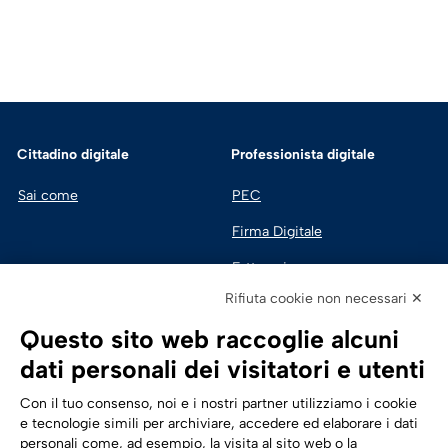
Cittadino digitale
Professionista digitale
Sai come
PEC
Firma Digitale
Fatturazione 
Elettronica
Rifiuta cookie non necessari ✕
SPID | Identità Digitale
Questo sito web raccoglie alcuni
Sicurezza Digitale
dati personali dei visitatori e utenti
Cloud
Con il tuo consenso, noi e i nostri partner utilizziamo i cookie
e tecnologie simili per archiviare, accedere ed elaborare i dati
personali come, ad esempio, la visita al sito web o la
Seguici su: