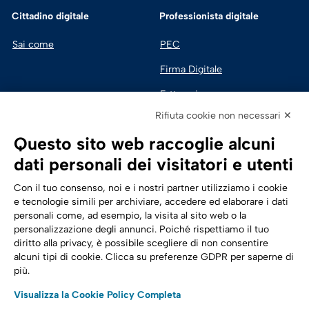
Cittadino digitale
Professionista digitale
Sai come
PEC
Firma Digitale
Fatturazione 
Elettronica
Rifiuta cookie non necessari ✕
SPID | Identità Digitale
Questo sito web raccoglie alcuni
Sicurezza Digitale
dati personali dei visitatori e utenti
Cloud
Con il tuo consenso, noi e i nostri partner utilizziamo i cookie
e tecnologie simili per archiviare, accedere ed elaborare i dati
personali come, ad esempio, la visita al sito web o la
Seguici su:
Trasformazione digitale
personalizzazione degli annunci. Poiché rispettiamo il tuo
diritto alla privacy, è possibile scegliere di non consentire
Energia
alcuni tipi di cookie. Clicca su preferenze GDPR per saperne di
più.
Telecomunicazioni
Visualizza la Cookie Policy Completa
Automotive