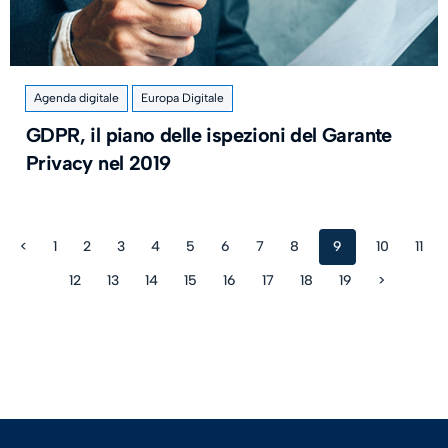
Agenda digitale
Europa Digitale
GDPR, il piano delle ispezioni del Garante
Privacy nel 2019
<
1
2
3
4
5
6
7
8
9
10
11
12
13
14
15
16
17
18
19
>