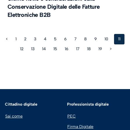
Conservazione Digitale delle Fatture
Elettroniche B2B
<
1
2
3
4
5
6
7
8
9
10
11
12
13
14
15
16
17
18
19
>
Cittadino digitale
Professionista digitale
Sai come
PEC
Firma Digitale