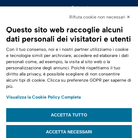
Fatturazione 
Elettronica
Rifiuta cookie non necessari ✕
SPID | Identità Digitale
Questo sito web raccoglie alcuni
Sicurezza Digitale
dati personali dei visitatori e utenti
Cloud
Con il tuo consenso, noi e i nostri partner utilizziamo i cookie
e tecnologie simili per archiviare, accedere ed elaborare i dati
personali come, ad esempio, la visita al sito web o la
Seguici su:
Trasformazione digitale
personalizzazione degli annunci. Poiché rispettiamo il tuo
diritto alla privacy, è possibile scegliere di non consentire
Energia
alcuni tipi di cookie. Clicca su preferenze GDPR per saperne di
più.
Telecomunicazioni
Visualizza la Cookie Policy Completa
Automotive
ACCETTA TUTTO
© 2022,
Tinexta Infocert S.p.A.
– P.IVA 07945211006 – Cap. Sociale €
22.117.536 – REA RM 1064345 – Sede legale: Piazzale Flaminio 1/B, 00196 –
ACCETTA NECESSARI
Roma