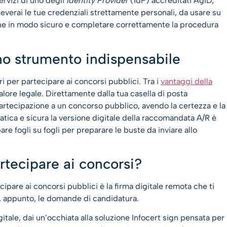
servizi di uno degli
Identity Provider
(IdP) accreditati AgID,
iceverai le tue credenziali strettamente personali, da usare su
nline in modo sicuro e completare correttamente la procedura
no strumento indispensabile
i per partecipare ai concorsi pubblici. Tra i
vantaggi della
 valore legale. Direttamente dalla tua casella di posta
 partecipazione a un concorso pubblico, avendo la certezza e la
atica e sicura la versione digitale della raccomandata A/R è
re fogli su fogli per preparare le buste da inviare allo
artecipare ai concorsi?
cipare ai concorsi pubblici è la firma digitale remota che ti
appunto, le domande di candidatura.
gitale, dai un’occhiata alla soluzione Infocert sign pensata per