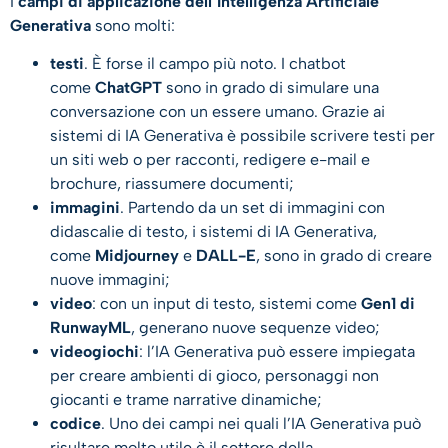
I
campi di applicazione dell’Intelligenza Artificiale
Generativa
sono molti:
testi
. È forse il campo più noto. I chatbot
come
ChatGPT
sono in grado di simulare una
conversazione con un essere umano. Grazie ai
sistemi di IA Generativa è possibile scrivere testi per
un siti web o per racconti, redigere e-mail e
brochure, riassumere documenti;
immagini
. Partendo da un set di immagini con
didascalie di testo, i sistemi di IA Generativa,
come
Midjourney
e
DALL-E
, sono in grado di creare
nuove immagini;
video
: con un input di testo, sistemi come
Gen1 di
RunwayML
, generano nuove sequenze video;
videogiochi
: l’IA Generativa può essere impiegata
per creare ambienti di gioco, personaggi non
giocanti e trame narrative dinamiche;
codice
. Uno dei campi nei quali l’IA Generativa può
risultare molto utile è il settore della