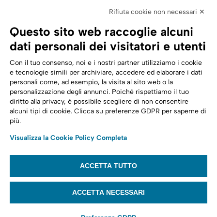
Elettronica
Rifiuta cookie non necessari ✕
SPID | Identità Digitale
Questo sito web raccoglie alcuni
Sicurezza Digitale
dati personali dei visitatori e utenti
Cloud
Con il tuo consenso, noi e i nostri partner utilizziamo i cookie
e tecnologie simili per archiviare, accedere ed elaborare i dati
personali come, ad esempio, la visita al sito web o la
Seguici su:
Trasformazione digitale
personalizzazione degli annunci. Poiché rispettiamo il tuo
diritto alla privacy, è possibile scegliere di non consentire
Energia
alcuni tipi di cookie. Clicca su preferenze GDPR per saperne di
più.
Telecomunicazioni
Visualizza la Cookie Policy Completa
Automotive
ACCETTA TUTTO
© 2022,
Tinexta Infocert S.p.A.
– P.IVA 07945211006 – Cap. Sociale €
22.117.536 – REA RM 1064345 – Sede legale: Piazzale Flaminio 1/B, 00196 –
ACCETTA NECESSARI
Roma